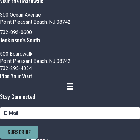
n
Visit the Boardwalk
V
t
i
300 Ocean Avenue
s
Point Pleasant Beach, NJ 08742
e
732-892-0600
Jenkinson's South
w
s
500 Boardwalk
Point Pleasant Beach, NJ 08742
N
732-295-4334
Plan Your Visit
a
v
Stay Connected
i
g
SUBSCRIBE
a