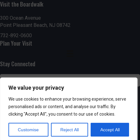
n
Visit the Boardwalk
V
t
i
300 Ocean Avenue
s
Point Pleasant Beach, NJ 08742
e
732-892-0600
Plan Your Visit
w
s
Stay Connected
N
a
We value your privacy
v
SUBSCRIBE
We use cookies to enhance your browsing experience, serve
personalised ads or content, and analyse our traffic. By
i
clicking "Accept All", you consent to our use of cookies.
g
Customise
Reject All
Accept All
Powered by AppPresser
a