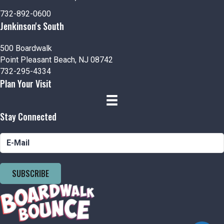
e
732-892-0600
Jenkinson's South
w
s
500 Boardwalk
Point Pleasant Beach, NJ 08742
N
732-295-4334
Plan Your Visit
a
v
Stay Connected
i
g
a
SUBSCRIBE
t
i